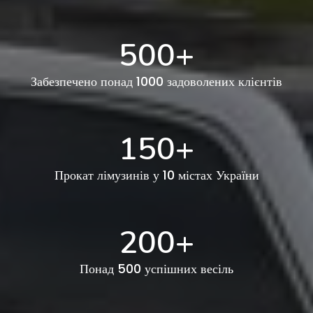
500
+
Забезпечено понад 1000 задоволених клієнтів
150
+
Прокат лімузинів у 10 містах України
200
+
Понад 500 успішних весіль