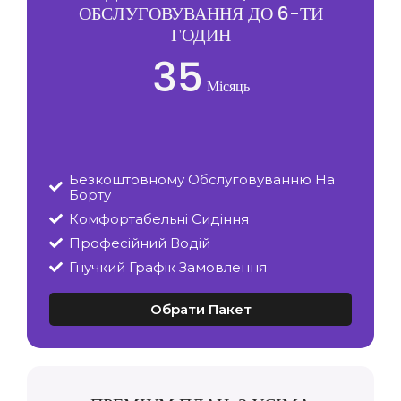
ОБСЛУГОВУВАННЯ ДО 6-ТИ
ГОДИН
35
Місяць
Безкоштовному Обслуговуванню На
Борту
Комфортабельні Сидіння
Професійний Водій
Гнучкий Графік Замовлення
Обрати Пакет